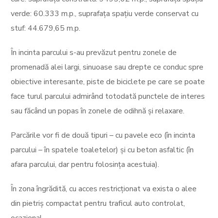
verde: 60.333 m.p., suprafața spațiu verde conservat cu
stuf: 44.679,65 m.p.
În incinta parcului s-au prevăzut pentru zonele de
promenadă alei largi, sinuoase sau drepte ce conduc spre
obiective interesante, piste de biciclete pe care se poate
face turul parcului admirând totodată punctele de interes
sau făcând un popas în zonele de odihnă și relaxare.
Parcările vor fi de două tipuri – cu pavele eco (în incinta
parcului – în spatele toaletelor) și cu beton asfaltic (în
afara parcului, dar pentru folosința acestuia).
În zona îngrădită, cu acces restricționat va exista o alee
din pietriș compactat pentru traficul auto controlat,