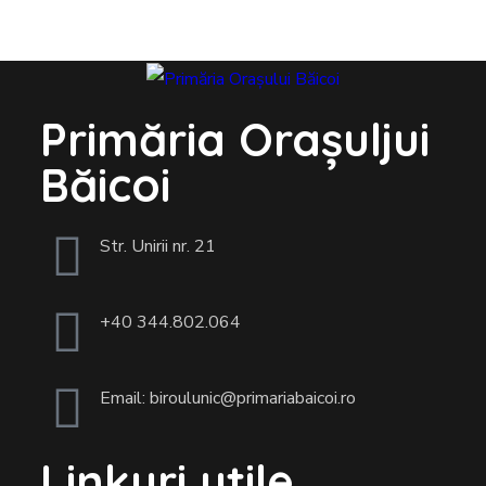
Primăria Orașuljui
Băicoi
Str. Unirii nr. 21
+40 344.802.064
Email: biroulunic@primariabaicoi.ro
Linkuri utile