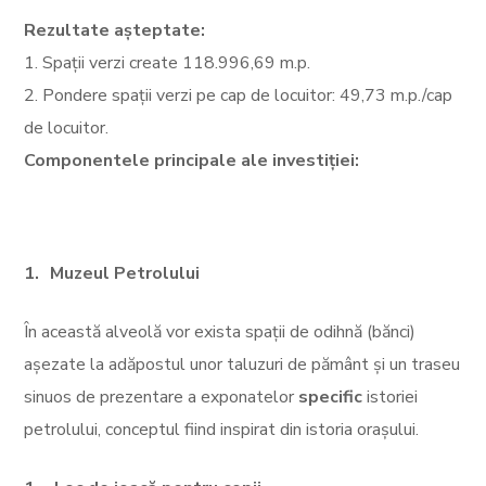
Rezultate așteptate:
1. Spații verzi create 118.996,69 m.p.
2. Pondere spații verzi pe cap de locuitor: 49,73 m.p./cap
de locuitor.
Componentele principale ale investiției:
Muzeul Petrolului
În această alveolă vor exista spații de odihnă (bănci)
așezate la adăpostul unor taluzuri de pământ și un traseu
sinuos de prezentare a exponatelor
specific
istoriei
petrolului, conceptul fiind inspirat din istoria orașului.