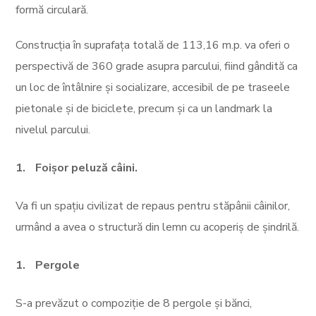
formă circulară.
Construcția în suprafața totală de 113,16 m.p. va oferi o
perspectivă de 360 grade asupra parcului, fiind gândită ca
un loc de întâlnire și socializare, accesibil de pe traseele
pietonale și de biciclete, precum și ca un landmark la
nivelul parcului.
Foișor peluză câini.
Va fi un spațiu civilizat de repaus pentru stăpânii câinilor,
urmând a avea o structură din lemn cu acoperiș de șindrilă.
Pergole
S-a prevăzut o compoziție de 8 pergole și bănci,