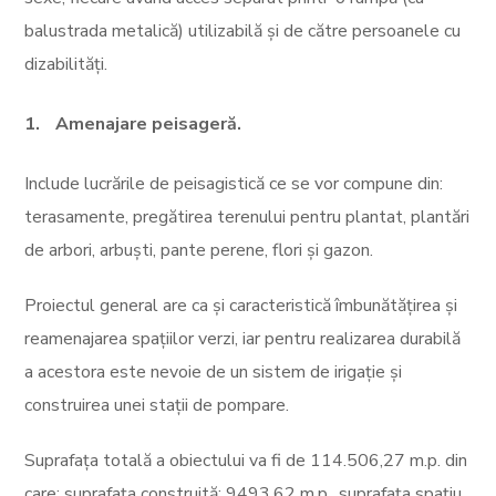
balustrada metalică) utilizabilă și de către persoanele cu
dizabilități.
Amenajare peisageră.
Include lucrările de peisagistică ce se vor compune din:
terasamente, pregătirea terenului pentru plantat, plantări
de arbori, arbuști, pante perene, flori și gazon.
Proiectul general are ca și caracteristică îmbunătățirea și
reamenajarea spațiilor verzi, iar pentru realizarea durabilă
a acestora este nevoie de un sistem de irigație și
construirea unei stații de pompare.
Suprafața totală a obiectului va fi de 114.506,27 m.p. din
care: suprafața construită: 9493,62 m.p., suprafața spațiu