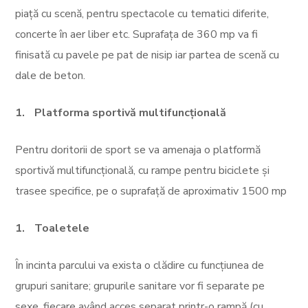
piață cu scenă, pentru spectacole cu tematici diferite,
concerte în aer liber etc. Suprafața de 360 mp va fi
finisată cu pavele pe pat de nisip iar partea de scenă cu
dale de beton.
Platforma sportivă multifuncțională
Pentru doritorii de sport se va amenaja o platformă
sportivă multifuncțională, cu rampe pentru biciclete și
trasee specifice, pe o suprafață de aproximativ 1500 mp
Toaletele
În incinta parcului va exista o clădire cu funcțiunea de
grupuri sanitare; grupurile sanitare vor fi separate pe
sexe, fiecare având acces separat printr-o rampă (cu