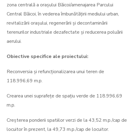
zona centrală a orașului Băicoi/amenajarea Parcului
Central Băicoi, în vederea îmbunătățirii mediului urban,
revitalizării orașului, regenerării și decontaminării
terenurilor industriale dezafectate și reducerea poluării
aerului.
Obiective specifice ale proiectului:
Reconversia și refuncționalizarea unui teren de
118.996,69 m.p.
Crearea unei suprafețe de spațiu verde de 118.996,69
m.p.
Creșterea ponderii spatiilor verzi de la 43,52 m.p./cap de
locuitor în prezent, la 49,73 m.p./cap de locuitor.