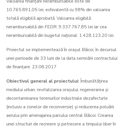
Valoarea finanțării nerambursabile este de
10.765.891,05 lei, echivalentă cu 98% din valoarea
totală eligibilă aprobată. Valoarea eligibilă
nerambursabilă din FEDR: 9.337.767,85 lei iar cea
nerambursabilă din bugetul național: 1.428.123,20 lei.
Proiectul se implementează în orașul Băicoi, în decursul
unei perioade de 33 luni de la data semnării contractului
de finanțare: 23.08.2017
Obiectivul general al proiectului:
Îmbunătățirea
mediului urban, revitalizarea orașului, regenerarea și
decontaminarea terenurilor industriale dezafectate
(inclusiv a zonelor de reconversie) și reducerea poluării
aerului prin amenajarea parcului central Băicoi. Crearea
unei structuri de recreere și petrecere a timpului liber în