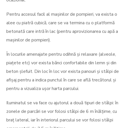
ocazional.
Pentru accesul facil al mașinilor de pompieri, va exista o
alee cu piatră cubică, care se va termina cu o platformă
betonată care intră în lac (pentru aprovizionarea cu apă a
mașinilor de pompieri).
În locurile amenajate pentru odihnă și relaxare (alveole,
piațete etc) vor exista bănci confortabile din lemn și din
beton șlefuit. Din loc în loc vor exista panouri și stâlpi de
afișaj pentru a indica punctul în care se află trecătorul și
pentru a vizualiza ușor harta parcului.
Iluminatul se va face cu ajutorul a două tipuri de stâlpi: în
zonele de parcări se vor folosi stâlpi de 6 m înălțime, cu
braț lateral, iar în interiorul parcului se vor folosi stâlpi