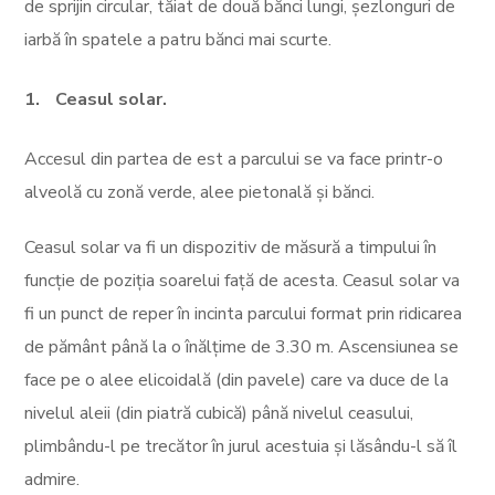
de sprijin circular, tăiat de două bănci lungi, șezlonguri de
iarbă în spatele a patru bănci mai scurte.
Ceasul solar.
Accesul din partea de est a parcului se va face printr-o
alveolă cu zonă verde, alee pietonală și bănci.
Ceasul solar va fi un dispozitiv de măsură a timpului în
funcție de poziția soarelui față de acesta. Ceasul solar va
fi un punct de reper în incinta parcului format prin ridicarea
de pământ până la o înălțime de 3.30 m. Ascensiunea se
face pe o alee elicoidală (din pavele) care va duce de la
nivelul aleii (din piatră cubică) până nivelul ceasului,
plimbându-l pe trecător în jurul acestuia și lăsându-l să îl
admire.