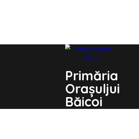
Primăria
Orașuljui
Băicoi
Str. Unirii nr. 21