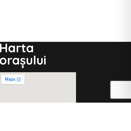
Harta
orașului