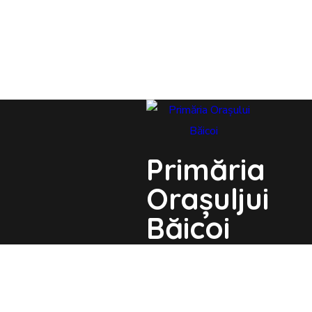
Primăria
Orașuljui
Băicoi
Str. Unirii nr. 21