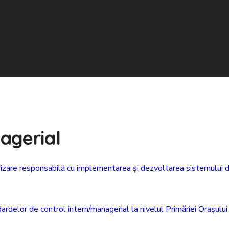
agerial
rizare responsabilă cu implementarea și dezvoltarea sistemului de
delor de control intern/managerial la nivelul Primăriei Orașului