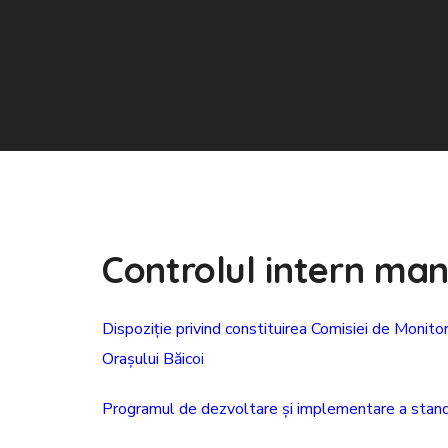
Controlul intern man
Dispoziție privind constituirea Comisiei de Monito
Orașului Băicoi
Programul de dezvoltare și implementare a standar