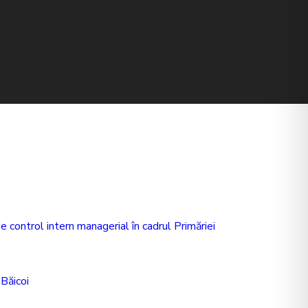
 control intern managerial în cadrul Primăriei
 Băicoi