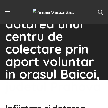
Infiintare si
dotarea unui
centru de
colectare prin
aport voluntar
in orasul Baicoi,
judetul Prahova