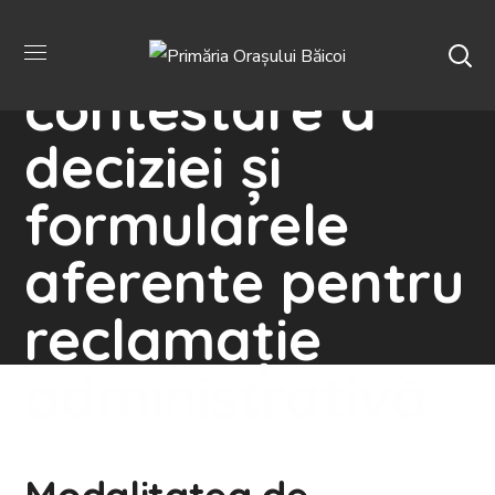
Modalitatea de
contestare a
deciziei și
formularele
aferente pentru
reclamație
administrativă