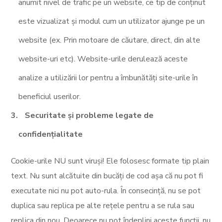
anumit nivel de trafic pe un website, ce tip de conținut
este vizualizat și modul cum un utilizator ajunge pe un
website (ex. Prin motoare de căutare, direct, din alte
website-uri etc). Website-urile derulează aceste
analize a utilizării lor pentru a îmbunătăți site-urile în
beneficiul userilor.
Securitate și probleme legate de
confidențialitate
Cookie-urile NU sunt viruși! Ele folosesc formate tip plain
text. Nu sunt alcătuite din bucăți de cod așa că nu pot fi
executate nici nu pot auto-rula. În consecință, nu se pot
duplica sau replica pe alte rețele pentru a se rula sau
replica din nou. Deoarece nu pot îndeplini aceste funcții, nu