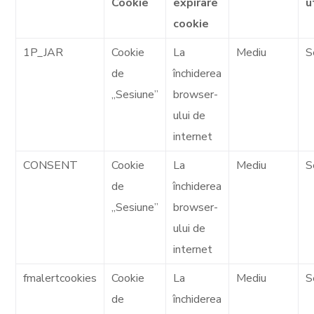
Cookie
expirare
u
cookie
1P_JAR
Cookie
La
Mediu
S
de
închiderea
„Sesiune”
browser-
ului de
internet
CONSENT
Cookie
La
Mediu
S
de
închiderea
„Sesiune”
browser-
ului de
internet
fmalertcookies
Cookie
La
Mediu
S
de
închiderea