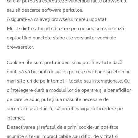
care ar putea să exploateze vulnerabilitățile browserului
sau să descarce software periculos.
Asigurați-vă că aveți browserul mereu updatat.
Multe dintre atacurile bazate pe cookies se realizează
exploatând punctele slabe ale versiunilor vechi ale
browserelor.
Cookie-urile sunt pretutindeni și nu pot fi evitate dacă
doriți să vă bucurați de acces pe cele mai bune și cele mai
mari site-uri de pe Internet – locale sau internaționale. Cu
o înțelegere clară a modului lor de operare și a beneficiilor
pe care le aduc, puteți lua măsurile necesare de
securitate astfel încât să puteți naviga cu încredere pe
internet.
Dezactivarea și refuzul de a primi cookie-uri pot face
anumite site-uri impracticabile sau dificil de vizitat și