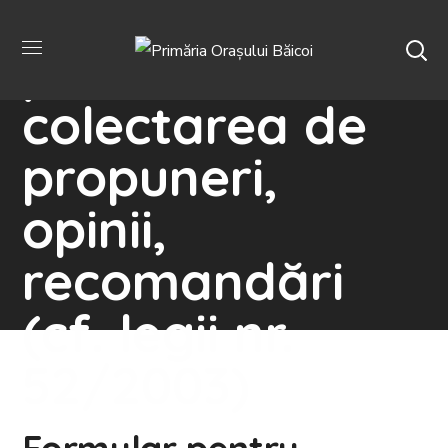
Formular
pentru
colectarea de
propuneri,
opinii,
recomandări
(cf. legii nr.
52/2003)