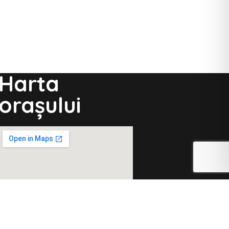
Harta
orașului