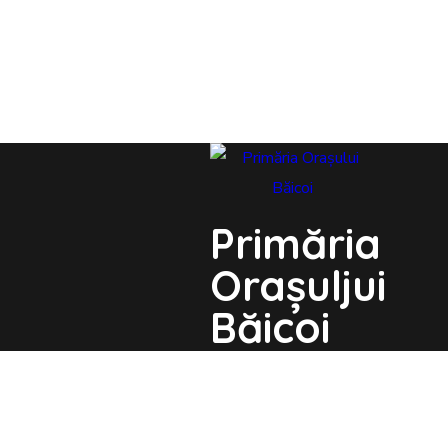
Primăria
Orașuljui
Băicoi
Str. Unirii nr. 21