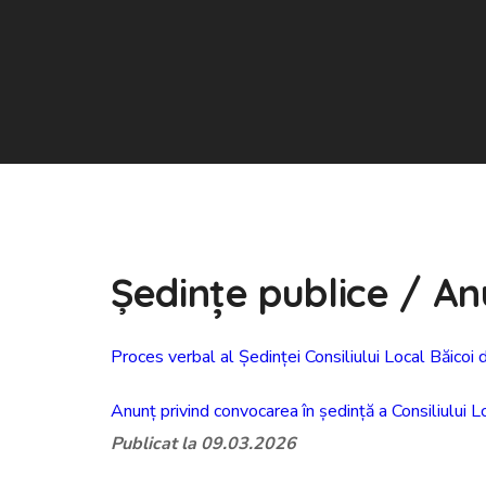
Ședințe publice / An
Proces verbal al Ședinței Consiliului Local Băicoi
Anunț privind convocarea în ședință a Consiliului
Publicat la 09.03.2026