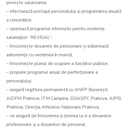
privește salarizarea;
– efectuează pontajul personalului și programarea anuală
a concediilor;
– operează programul informatic pentru evidența
salariaților “REVISAL”;
– întocmește dosarele de pensionare și eliberează
adeverințe cu vechimea în muncă;
– întocmește planul de ocupare a funcțiilor publice;
– propune programul anual de perfecționare a
personalului;
– asigură legătura permanentă cu ANFP București,
AJOFM Prahova, ITM Campina, DGASPC Prahova, AJPIS
Prahova, Direcția Arhivelor Naționale Prahova;
– se asigură de întocmirea și ținerea la zi a dosarelor
profesionale și a dosarelor de personal;