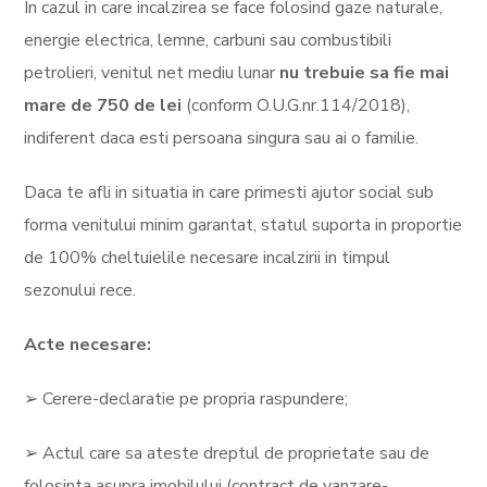
In cazul in care incalzirea se face folosind gaze naturale,
energie electrica, lemne, carbuni sau combustibili
petrolieri, venitul net mediu lunar
nu trebuie sa fie mai
mare de 750 de lei
(conform O.U.G.nr.114/2018),
indiferent daca esti persoana singura sau ai o familie.
Daca te afli in situatia in care primesti ajutor social sub
forma venitului minim garantat, statul suporta in proportie
de 100% cheltuielile necesare incalzirii in timpul
sezonului rece.
Acte necesare:
➢ Cerere-declaratie pe propria raspundere;
➢ Actul care sa ateste dreptul de proprietate sau de
folosinta asupra imobilului (contract de vanzare-