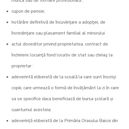
munca sau de formare profesională ;
cupon de pensie;
hotărâre definitivă de încuviinţare a adopţiei, de
încredinţare sau plasament familial al minorului
actul doveditor privind proprietatea, contract de
închiriere locuinţă fond locativ de stat sau chiriaş la
proprietar :
adeverintă eliberată de la scoală la care sunt înscriși
copiii, care urmează o formă de învățământ la zi în care
sa se specifice daca beneficiază de bursa școlară și
cuantumul acesteia;
adeverință eliberată de la Primăria Orasului Baicoi din