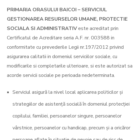
PRIMARIA ORASULUI BAICOI – SERVICIUL
GESTIONAREA RESURSELOR UMANE, PROTECTIE
SOCIALA SI ADMINISTRATIV
este acreditat prin
Certificatul de Acreditare seria A.F. nr. 003588 in
conformitate cu prevederile Legii nr.197/2012 privind
asigurarea calitatii in domeniul serviciilor sociale, cu
modificarile si completarile ulterioare, si este autorizat sa
acorde servicii sociale pe perioada nedeterminata.
Serviciul asigură la nivel local aplicarea politicilor și
strategiilor de asistență socială în domeniul protecției
copilului, familiei, persoanelor singure, persoanelor
vârstnice, persoanelor cu handicap, precum și a oricăror
persoane aflate în situație de nevoie sau de risc de