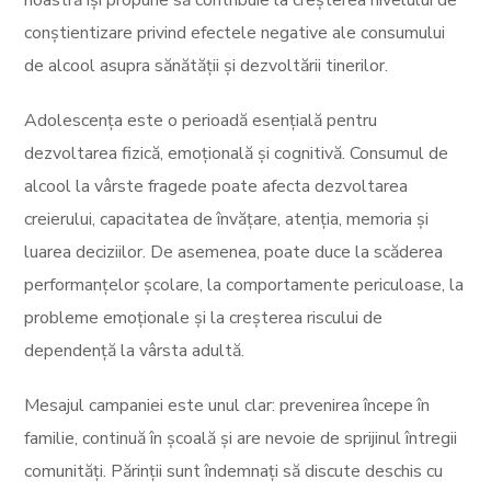
noastră își propune să contribuie la creșterea nivelului de
conștientizare privind efectele negative ale consumului
de alcool asupra sănătății și dezvoltării tinerilor.
Adolescența este o perioadă esențială pentru
dezvoltarea fizică, emoțională și cognitivă. Consumul de
alcool la vârste fragede poate afecta dezvoltarea
creierului, capacitatea de învățare, atenția, memoria și
luarea deciziilor. De asemenea, poate duce la scăderea
performanțelor școlare, la comportamente periculoase, la
probleme emoționale și la creșterea riscului de
dependență la vârsta adultă.
Mesajul campaniei este unul clar: prevenirea începe în
familie, continuă în școală și are nevoie de sprijinul întregii
comunități. Părinții sunt îndemnați să discute deschis cu