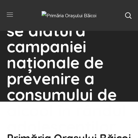
Orașului Băicoi
se alătură
campaniei
naționale de
prevenire a
consumului de
alcool în rândul
adolescenților