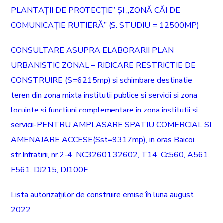
PLANTAȚII DE PROTECȚIE” ȘI „ZONĂ CĂI DE
COMUNICAȚIE RUTIERĂ” (S. STUDIU = 12500MP)
CONSULTARE ASUPRA ELABORARII PLAN
URBANISTIC ZONAL – RIDICARE RESTRICTIE DE
CONSTRUIRE (S=6215mp) si schimbare destinatie
teren din zona mixta institutii publice si servicii si zona
locuinte si functiuni complementare in zona institutii si
servicii-PENTRU AMPLASARE SPATIU COMERCIAL SI
AMENAJARE ACCESE(Sst=9317mp), in oras Baicoi,
str.Infratirii, nr.2-4, NC32601,32602, T14, Cc560, A561,
F561, DJ215, DJ100F
Lista autorizațiilor de construire emise în luna august
2022